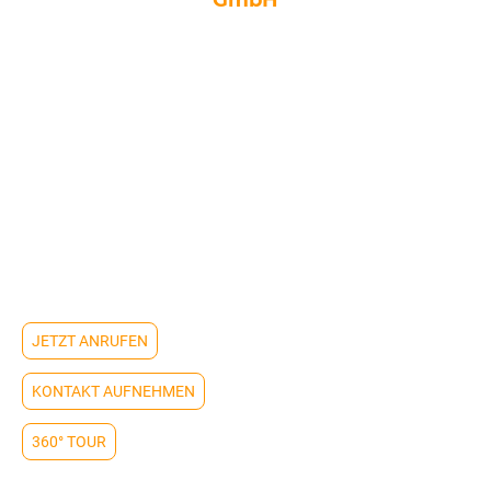
GmbH
Seit 2018 der Ansprechpartner für Privat,
Gewerbe und Industrie für Osnabrück und
die Region!
Schön, dass du es zu uns auf die Webseite
geschafft hast. Guck dich um und sag uns,
wie wir Dir weiterhelfen können.
Hier erreichst du uns
JETZT ANRUFEN
KONTAKT AUFNEHMEN
360° TOUR