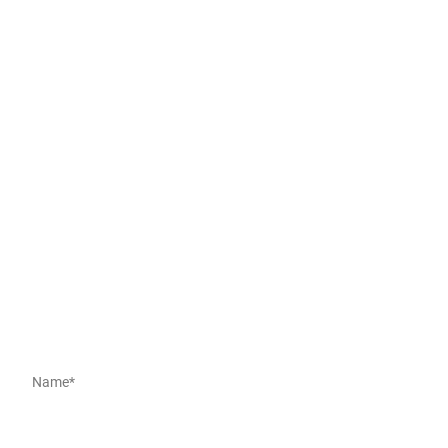
Fragen?
Verfasse hier deine Nachricht.
Name
*