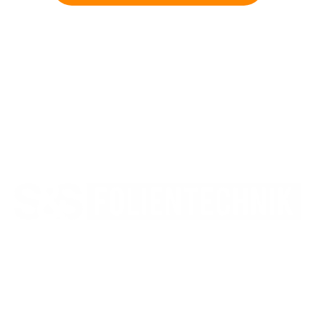
SCHMIDT & SPAHN FOLIENTECHNIK GMBH
Marcel Schmidt & Uwe Spahn
Hansastraße 36b
49134 Wallenhorst
05407 8863018
info@sus-os.de
ÖFFNUNGSZEITEN
Mo. - Do.: 08:00 Uhr - 17:00 Uhr